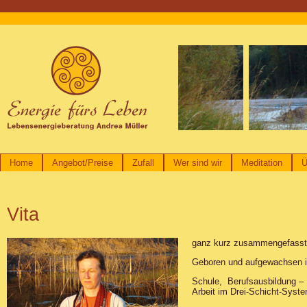
Home
Angebot/Preise
Zufall
Wer sind wir
Meditation
Ü
Vita
ganz kurz zusammengefasst
Geboren und aufgewachsen 
Schule, Berufsausbildung – F
Arbeit im Drei-Schicht-Syst